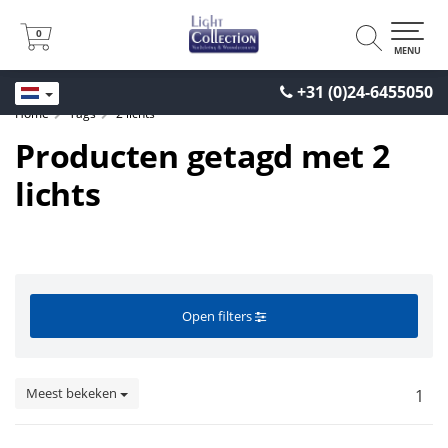
0
0
MENU
+31 (0)24-6455050
Home
Tags
2 lichts
Producten getagd met 2
lichts
Open filters
Meest bekeken
1