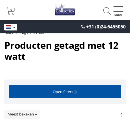
0
0
MENU
+31 (0)24-6455050
Home
Tags
12 watt
Producten getagd met 12
watt
Open filters
Meest bekeken
1