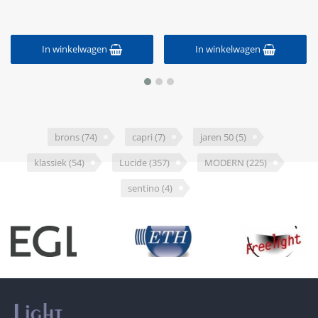
In winkelwagen
In winkelwagen
brons
(74)
capri
(7)
jaren 50
(5)
klassiek
(54)
Lucide
(357)
MODERN
(225)
sentino
(4)