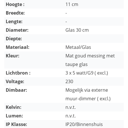
Hoogte :
11 cm
Breedte:
-
Lengte:
-
Diameter:
Glas 30 cm
Diepte:
Materiaal:
Metaal/Glas
Kleur:
Mat goud messing met
taupe glas
Lichtbron :
3 x 5 watt/G9 ( excl.)
Voltage:
230
Dimbaar:
Mogelijk via externe
muur-dimmer ( excl.)
Kelvin:
n.v.t.
Lumen:
n.v.t.
IP Klasse:
IP20/Binnenshuis