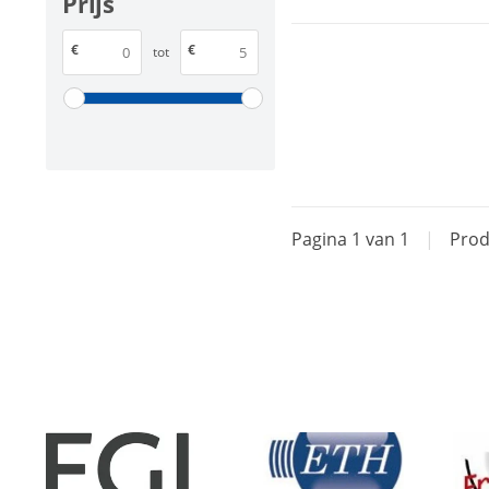
Prijs
€
€
tot
Pagina 1 van 1
|
Prod