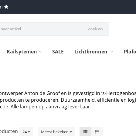
en
Zoeken
Railsytemen
SALE
Lichtbronnen
Plaf
 ontwerper Anton de Groof en is gevestigd in ’s-Hertogenb
roducten te produceren. Duurzaamheid, efficiëntie en log
tie. Alle lampen op aanvraag leverbaar.
oducten
24
Meest bekeken