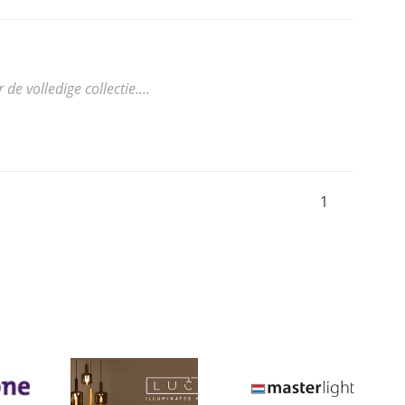
 volledige collectie....
1