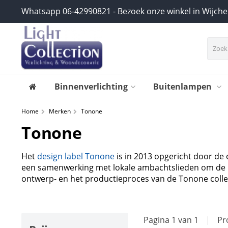
Whatsapp 06-42990821 - Bezoek onze winkel in Wijch
Binnenverlichting
Buitenlampen
Home
Merken
Tonone
Tonone
Het
design label Tonone
is in 2013 opgericht door de
een samenwerking met lokale ambachtslieden om de p
ontwerp- en het productieproces van de Tonone collec
Pagina 1 van 1
|
Pr