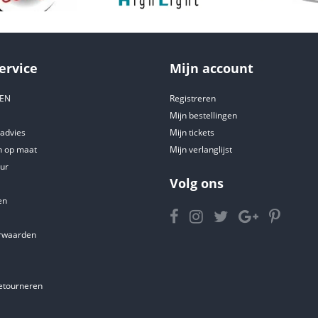
ervice
Mijn account
DEN
Registreren
Mijn bestellingen
tadvies
Mijn tickets
 op maat
Mijn verlanglijst
ur
Volg ons
en
rwaarden
etourneren