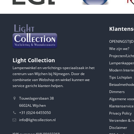
Klantens
OPENINGSTIJ
Wie zijn we?
Projecten/Lich
Light Collection
Lampenkappen
Lampenwinkel en verlichtings-speciaalzaak in het
Modern Interie
centrum van Wijchen bij Nijmegen. Door de
Tips Lichtplan
combinatie van Webshop en winkel kunnen we
Betaalmethod
service gericht klanten helpen.
Dimmers
Touwslagersbaan 38
Algemene voo
6602AL Wijchen
Klantenservice
+31 (0)24-6455050
Privacy Policy
info@lightcollection.nl
Verzenden & r
Disclaimer