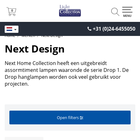
0
0
MENU
+31 (0)24-6455050
Home
Merken
Next Design
Next Design
Next Home Collection heeft een uitgebreidt
assormtiment lampen waaronde de serie Drop 1. De
Drop hanglampen worden ook veel gebruikt voor
projecten.
Open filters