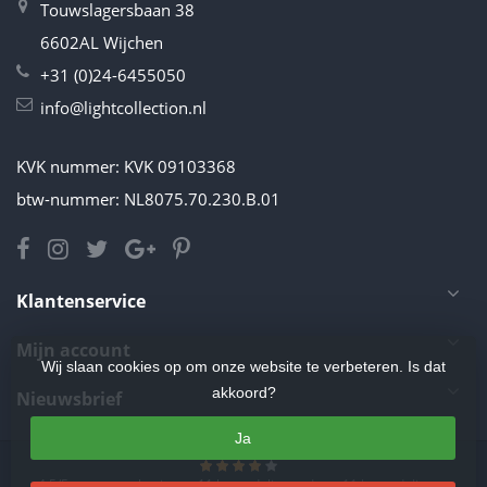
Touwslagersbaan 38
6602AL Wijchen
+31 (0)24-6455050
info@lightcollection.nl
KVK nummer: KVK 09103368
btw-nummer: NL8075.70.230.B.01
Klantenservice
Mijn account
Wij slaan cookies op om onze website te verbeteren. Is dat
akkoord?
Nieuwsbrief
Ja
4.5
/
5
sterren op basis van
11
beoordelingen.
Lees 11 beoordelingen