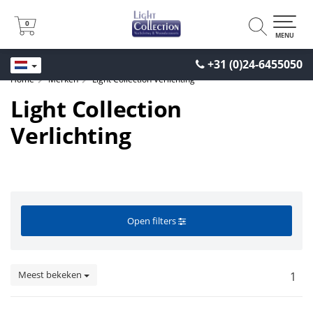
0
0
MENU
+31 (0)24-6455050
Home
Merken
Light Collection Verlichting
Light Collection
Verlichting
Open filters
Meest bekeken
1