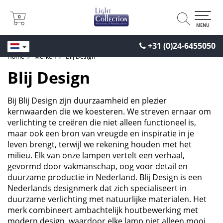
0
0
MENU
+31 (0)24-6455050
Home
Merken
Blij Design
Blij Design
Bij Blij Design zijn duurzaamheid en plezier
kernwaarden die we koesteren. We streven ernaar om
verlichting te creëren die niet alleen functioneel is,
maar ook een bron van vreugde en inspiratie in je
leven brengt, terwijl we rekening houden met het
milieu. Elk van onze lampen vertelt een verhaal,
gevormd door vakmanschap, oog voor detail en
duurzame productie in Nederland. Blij Design is een
Nederlands designmerk dat zich specialiseert in
duurzame verlichting met natuurlijke materialen. Het
merk combineert ambachtelijk houtbewerking met
modern design, waardoor elke lamp niet alleen mooi