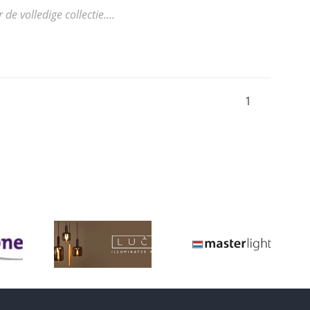
 volledige collectie....
1