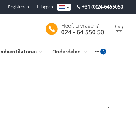
+31 (0)24-6455050
Registreren
|
Inloggen
0
ondventilatoren
Onderdelen
1