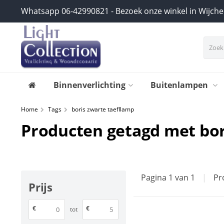
Whatsapp 06-42990821 - Bezoek onze winkel in Wijch
Binnenverlichting
Buitenlampen
Home
Tags
boris zwarte taefllamp
Producten getagd met bor
Pagina 1 van 1
|
Pr
Prijs
€
€
tot