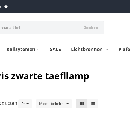
en
Zoeken
Railsytemen
SALE
Lichtbronnen
Plaf
is zwarte taefllamp
oducten
24
Meest bekeken