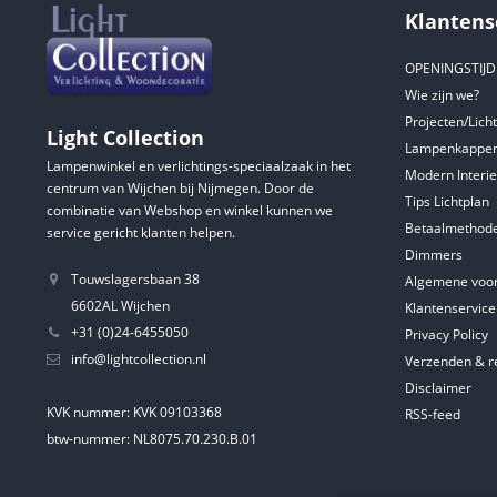
Klantens
OPENINGSTIJ
Wie zijn we?
Projecten/Lich
Light Collection
Lampenkappen
Lampenwinkel en verlichtings-speciaalzaak in het
Modern Interie
centrum van Wijchen bij Nijmegen. Door de
Tips Lichtplan
combinatie van Webshop en winkel kunnen we
Betaalmethod
service gericht klanten helpen.
Dimmers
Touwslagersbaan 38
Algemene voo
6602AL Wijchen
Klantenservice
+31 (0)24-6455050
Privacy Policy
info@lightcollection.nl
Verzenden & r
Disclaimer
KVK nummer: KVK 09103368
RSS-feed
btw-nummer: NL8075.70.230.B.01