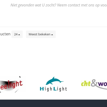
Niet gevonden wat U zocht? Neem contact met ons op voor de
ucten
24
Meest bekeken