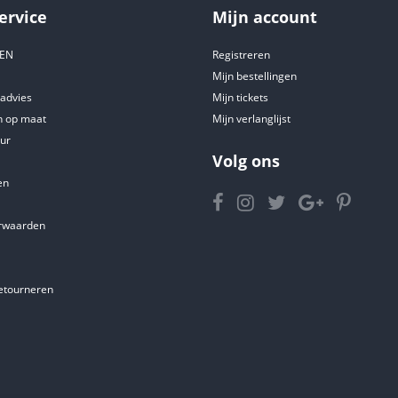
ervice
Mijn account
DEN
Registreren
Mijn bestellingen
tadvies
Mijn tickets
 op maat
Mijn verlanglijst
ur
Volg ons
en
rwaarden
etourneren