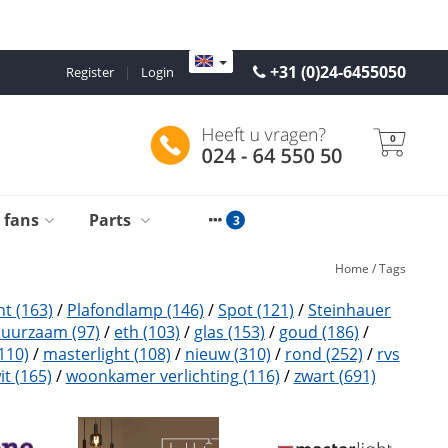
+31 (0)24-6455050
Register
|
Login
0
g fans
Parts
Home
/
Tags
ht
(163)
/
Plafondlamp
(146)
/
Spot
(121)
/
Steinhauer
duurzaam
(97)
/
eth
(103)
/
glas
(153)
/
goud
(186)
/
110)
/
masterlight
(108)
/
nieuw
(310)
/
rond
(252)
/
rvs
it
(165)
/
woonkamer verlichting
(116)
/
zwart
(691)