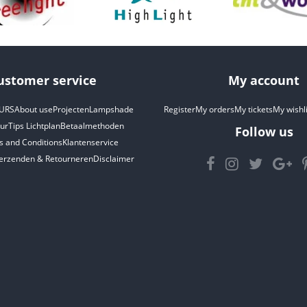
ustomer service
My account
URS
About use
Projecten
Lampshade
Register
My orders
My tickets
My wishli
ur
Tips Lichtplan
Betaalmethoden
Follow us
 and Conditions
Klantenservice
erzenden & Retourneren
Disclaimer