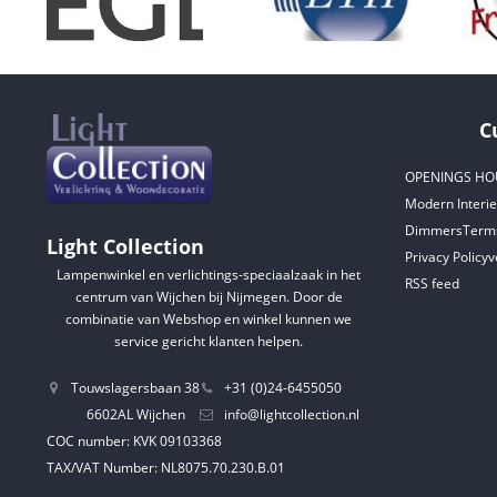
C
OPENINGS HO
Modern Interie
Dimmers
Terms
Light Collection
Privacy Policy
v
Lampenwinkel en verlichtings-speciaalzaak in het
RSS feed
centrum van Wijchen bij Nijmegen. Door de
combinatie van Webshop en winkel kunnen we
service gericht klanten helpen.
Touwslagersbaan 38
+31 (0)24-6455050
6602AL Wijchen
info@lightcollection.nl
COC number: KVK 09103368
TAX/VAT Number: NL8075.70.230.B.01