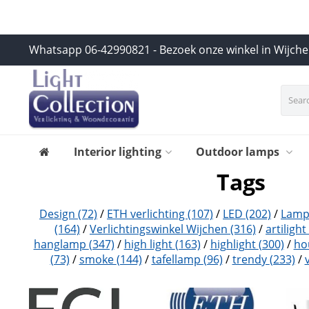
Whatsapp 06-42990821 - Bezoek onze winkel in Wijch
Interior lighting
Outdoor lamps
Tags
Design
(72)
/
ETH verlichting
(107)
/
LED
(202)
/
Lam
(164)
/
Verlichtingswinkel Wijchen
(316)
/
artilight
hanglamp
(347)
/
high light
(163)
/
highlight
(300)
/
ho
(73)
/
smoke
(144)
/
tafellamp
(96)
/
trendy
(233)
/