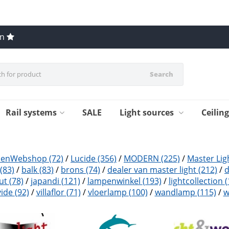
en
Search
Rail systems
SALE
Light sources
Ceilin
penWebshop
(72)
/
Lucide
(356)
/
MODERN
(225)
/
Master Lig
(83)
/
balk
(83)
/
brons
(74)
/
dealer van master light
(212)
/
ut
(78)
/
japandi
(121)
/
lampenwinkel
(193)
/
lightcollection
(
vide
(92)
/
villaflor
(71)
/
vloerlamp
(100)
/
wandlamp
(115)
/
w