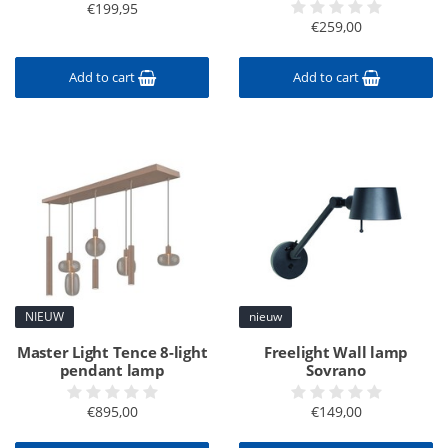
€199,95
€259,00
Add to cart
Add to cart
NIEUW
nieuw
Master Light Tence 8-light
Freelight Wall lamp
pendant lamp
Sovrano
€895,00
€149,00