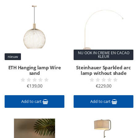
NU OOK IN CREME EN CACAO
nieuw
KLEUR
ETH Hanging lamp Wire
Steinhauer Sparkled arc
sand
lamp without shade
€139,00
€229,00
Add to cart
Add to cart