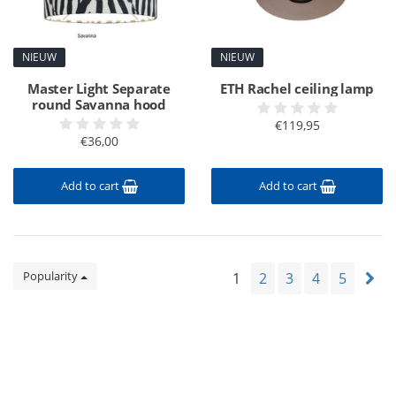
NIEUW
NIEUW
Master Light Separate
ETH Rachel ceiling lamp
round Savanna hood
€119,95
€36,00
Add to cart
Add to cart
Popularity
1
2
3
4
5