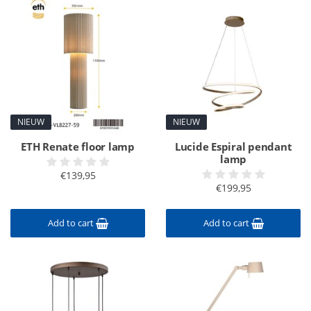
NIEUW
NIEUW
ETH Renate floor lamp
Lucide Espiral pendant
lamp
€139,95
€199,95
Add to cart
Add to cart