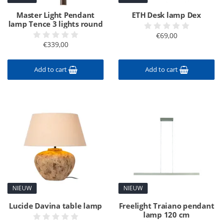
Master Light Pendant
ETH Desk lamp Dex
lamp Tence 3 lights round
€69,00
€339,00
Add to cart
Add to cart
NIEUW
NIEUW
Lucide Davina table lamp
Freelight Traiano pendant
lamp 120 cm