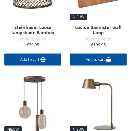
NIEUW
Steinhauer Loose
Lucide Bannister wall
lampshade Bamboo
lamp
€39,95
€199,95
Add to cart
Add to cart
NIEUW
NIEUW