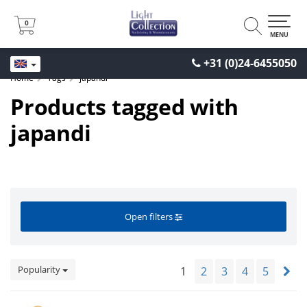
0
0
MENU
+31 (0)24-6455050
Home
Tags
japandi
Products tagged with
japandi
Open filters
Popularity
1
2
3
4
5