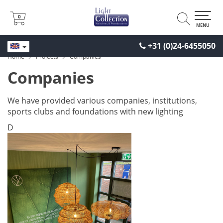
0
0
MENU
+31 (0)24-6455050
Home
Projects
Companies
Companies
We have provided various companies, institutions,
sports clubs and foundations with new lighting
D