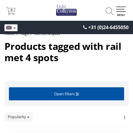
0
0
MENU
+31 (0)24-6455050
Home
Tags
rail met 4 spots
Products tagged with rail
met 4 spots
Open filters
Popularity
1