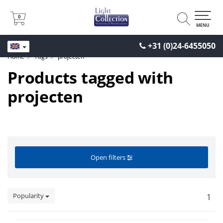
0
0
MENU
+31 (0)24-6455050
Home
Tags
projecten
Products tagged with
projecten
Open filters
Popularity
1