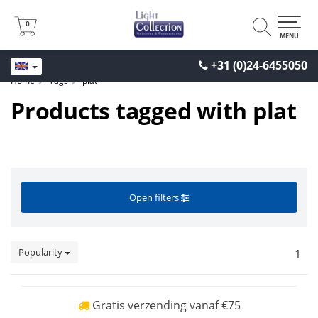
0
0
MENU
+31 (0)24-6455050
Home
Tags
plat
Products tagged with plat
Open filters
Popularity
1
Gratis verzending vanaf €75