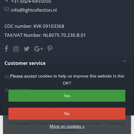
+31 (0)24-6455050
info@lightcollection.nl
COC number: KVK 09103368
TAX/VAT Number: NL8075.70.230.B.01
Customer service
My account
Please accept cookies to help us improve this website Is this
OK?
Newsletter
Yes
4.5
/
5
stars based on
11
reviews.
Read 11 reviews
No
© Copyright 2026 Light Collection
- Theme by
Frontlabel
- Powered by
More on cookies »
Lightspeed