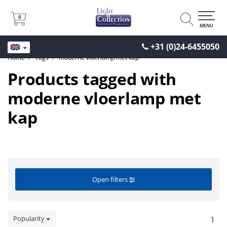
0
0
MENU
+31 (0)24-6455050
Home
Tags
moderne vloerlamp met kap
Products tagged with
moderne vloerlamp met
kap
Open filters
Popularity
1