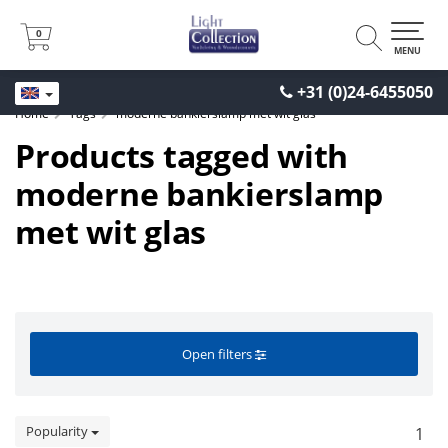
0
0
MENU
+31 (0)24-6455050
Home
Tags
moderne bankierslamp met wit glas
Products tagged with
moderne bankierslamp
met wit glas
Open filters
Popularity
1