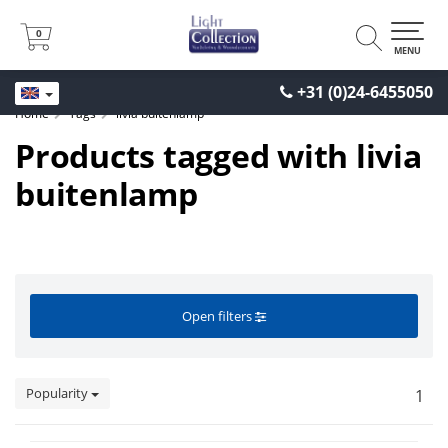
0
0
MENU
+31 (0)24-6455050
Home
Tags
livia buitenlamp
Products tagged with livia
buitenlamp
Open filters
Popularity
1