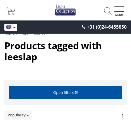
0
0
MENU
+31 (0)24-6455050
Home
Tags
leeslap
Products tagged with
leeslap
Open filters
Popularity
1