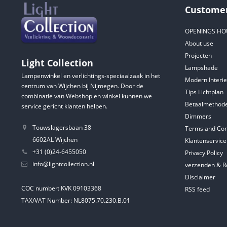
Customer
OPENINGS HO
About use
Projecten
Light Collection
Lampshade
Lampenwinkel en verlichtings-speciaalzaak in het
Modern Interie
centrum van Wijchen bij Nijmegen. Door de
Tips Lichtplan
combinatie van Webshop en winkel kunnen we
Betaalmethod
service gericht klanten helpen.
Dimmers
Touwslagersbaan 38
Terms and Con
6602AL Wijchen
Klantenservice
+31 (0)24-6455050
Privacy Policy
info@lightcollection.nl
verzenden & R
Disclaimer
COC number: KVK 09103368
RSS feed
TAX/VAT Number: NL8075.70.230.B.01