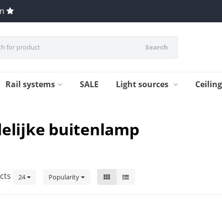
en
Search
Rail systems
SALE
Light sources
Ceilin
delijke buitenlamp
cts
24
Popularity