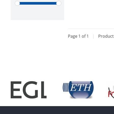
Page 1 of 1
|
Produc