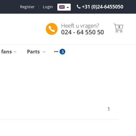
+31 (0)24-6455050
Register
|
Login
0
g fans
Parts
1