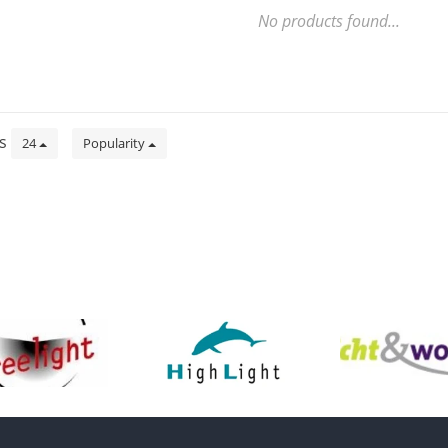
No products found...
ts
24
Popularity