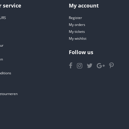
 service
My account
URS
Register
My orders
My tickets
My wishlist
ur
Follow us
en
ditions
etourneren