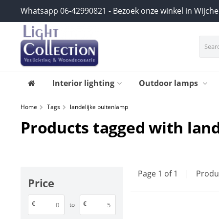
Whatsapp 06-42990821 - Bezoek onze winkel in Wijch
Interior lighting
Outdoor lamps
Home
Tags
landelijke buitenlamp
Products tagged with lan
Page 1 of 1
|
Produ
Price
€
€
to