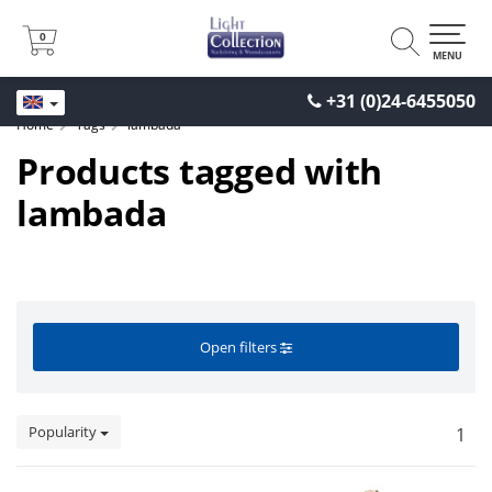
0
0
MENU
+31 (0)24-6455050
Home
Tags
lambada
Products tagged with
lambada
Open filters
Popularity
1