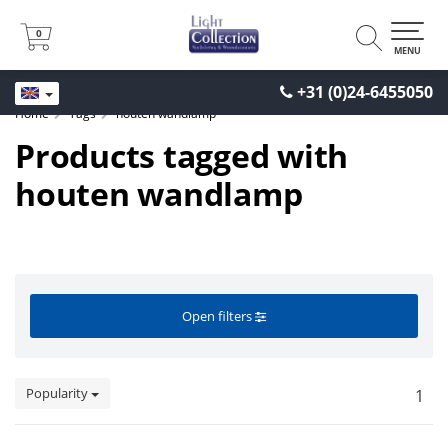
0
0
MENU
+31 (0)24-6455050
Home
Tags
houten wandlamp
Products tagged with
houten wandlamp
Open filters
Popularity
1