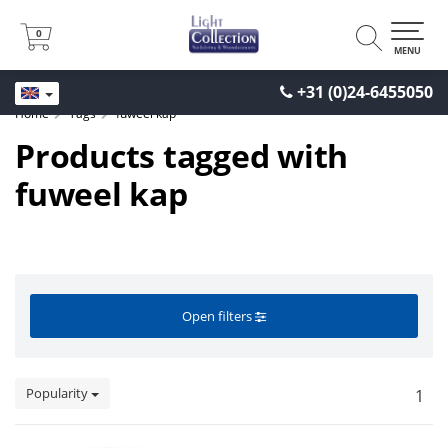
0
0
MENU
+31 (0)24-6455050
Home
Tags
fuweel kap
Products tagged with
fuweel kap
Open filters
Popularity
1