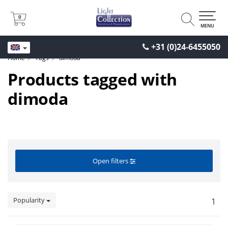
0
0
MENU
+31 (0)24-6455050
Home
Tags
dimoda
Products tagged with
dimoda
Open filters
Popularity
1