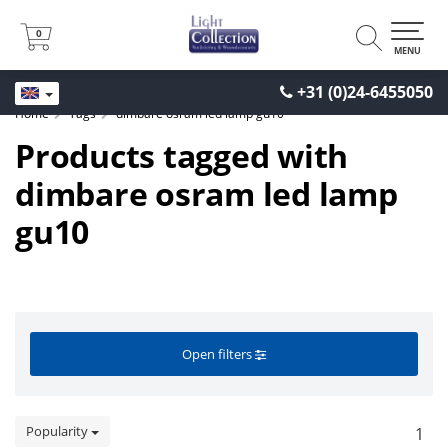
0
0
MENU
+31 (0)24-6455050
Home
Tags
dimbare osram led lamp gu10
Products tagged with
dimbare osram led lamp
gu10
Open filters
Popularity
1