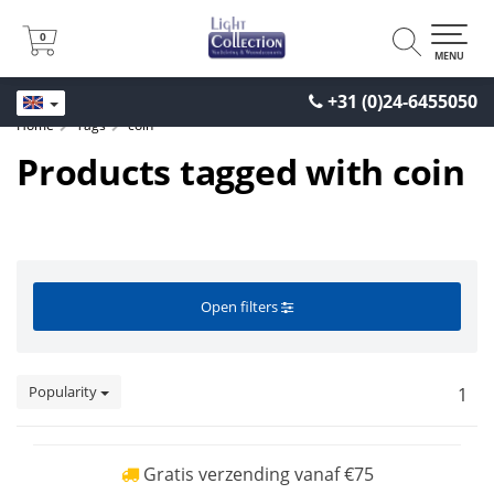
0
0
MENU
+31 (0)24-6455050
Home
Tags
coin
Products tagged with coin
Open filters
Popularity
1
Gratis verzending vanaf €75