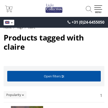
0
0
MENU
+31 (0)24-6455050
Home
Tags
claire
Products tagged with
claire
Open filters
Popularity
1