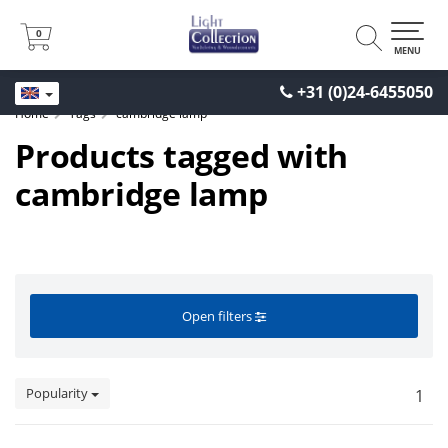
0
0
MENU
+31 (0)24-6455050
Home
Tags
cambridge lamp
Products tagged with
cambridge lamp
Open filters
Popularity
1