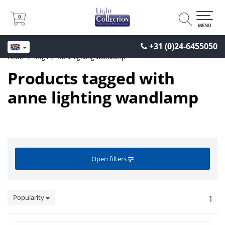
0
0
MENU
+31 (0)24-6455050
Home
Tags
anne lighting wandlamp
Products tagged with
anne lighting wandlamp
Open filters
Popularity
1