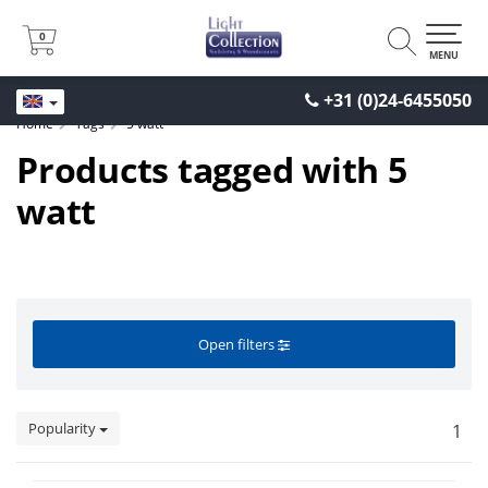
0
0
MENU
+31 (0)24-6455050
Home
Tags
5 watt
Products tagged with 5
watt
Open filters
Popularity
1