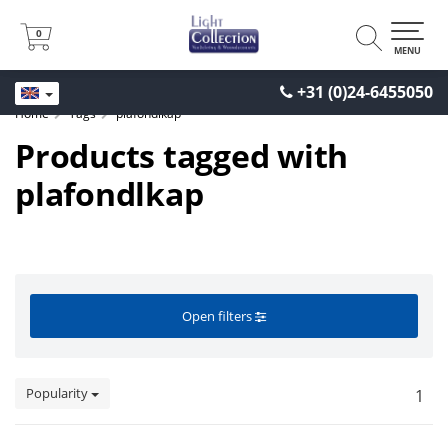
0
0
MENU
+31 (0)24-6455050
Home
Tags
plafondlkap
Products tagged with
plafondlkap
Open filters
Popularity
1