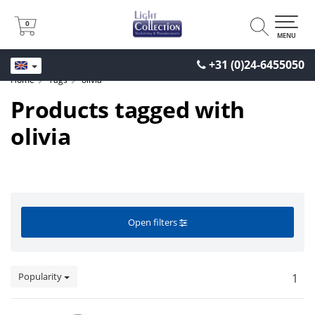
0
0
MENU
+31 (0)24-6455050
Home
Tags
olivia
Products tagged with
olivia
Open filters
Popularity
1