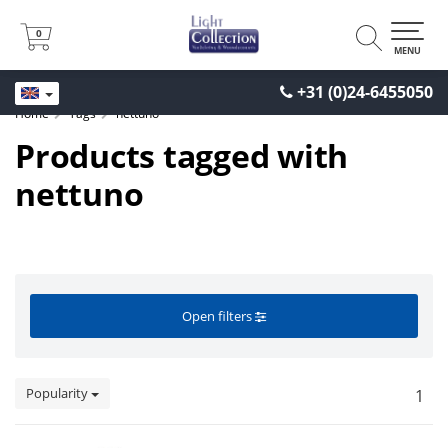
0
0
MENU
+31 (0)24-6455050
Home
Tags
nettuno
Products tagged with
nettuno
Open filters
Popularity
1