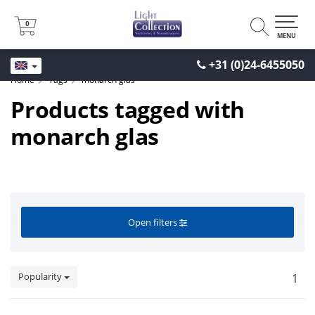
0
0
MENU
+31 (0)24-6455050
Home
Tags
monarch glas
Products tagged with
monarch glas
Open filters
Popularity
1