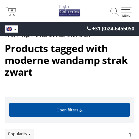
0
0
MENU
+31 (0)24-6455050
Home
Tags
moderne wandamp strak zwart
Products tagged with
moderne wandamp strak
zwart
Open filters
Popularity
1