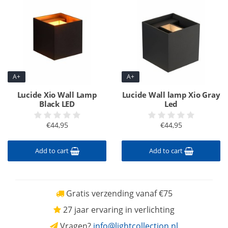
A+
A+
Lucide Xio Wall Lamp
Lucide Wall lamp Xio Gray
Black LED
Led
€44,95
€44,95
Add to cart
Add to cart
Gratis verzending vanaf €75
27 jaar ervaring in verlichting
Vragen?
info@lightcollection.nl