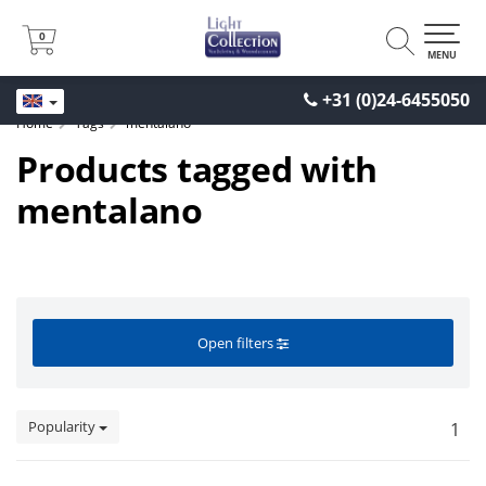
0
0
MENU
+31 (0)24-6455050
Home
Tags
mentalano
Products tagged with
mentalano
Open filters
Popularity
1