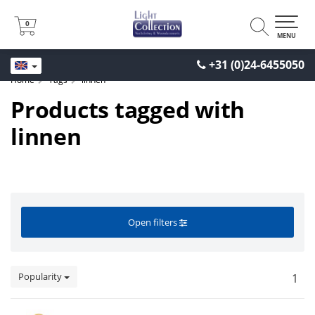
0
0
MENU
+31 (0)24-6455050
Home
Tags
linnen
Products tagged with
linnen
Open filters
Popularity
1