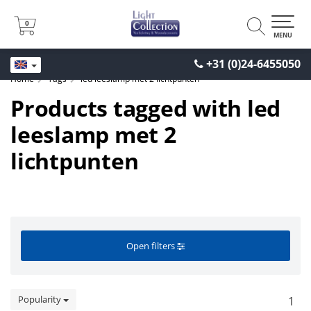
0
0
MENU
+31 (0)24-6455050
Home
Tags
led leeslamp met 2 lichtpunten
Products tagged with led
leeslamp met 2
lichtpunten
Open filters
Popularity
1