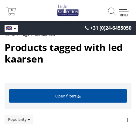
0
0
MENU
+31 (0)24-6455050
Home
Tags
led kaarsen
Products tagged with led
kaarsen
Open filters
Popularity
1