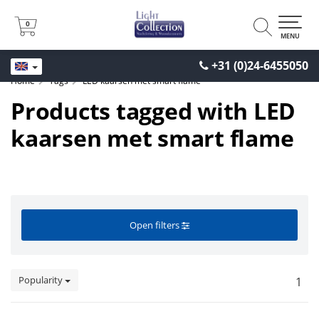
0
0
MENU
+31 (0)24-6455050
Home
Tags
LED kaarsen met smart flame
Products tagged with LED
kaarsen met smart flame
Open filters
Popularity
1