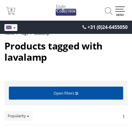
0
0
MENU
+31 (0)24-6455050
Home
Tags
lavalamp
Products tagged with
lavalamp
Open filters
Popularity
1