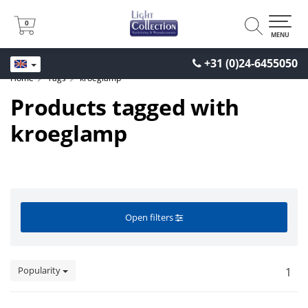
0
0
MENU
+31 (0)24-6455050
Home
Tags
kroeglamp
Products tagged with
kroeglamp
Open filters
Popularity
1