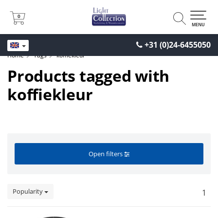
0
0
MENU
+31 (0)24-6455050
Home
Tags
koffiekleur
Products tagged with
koffiekleur
Open filters
Popularity
1