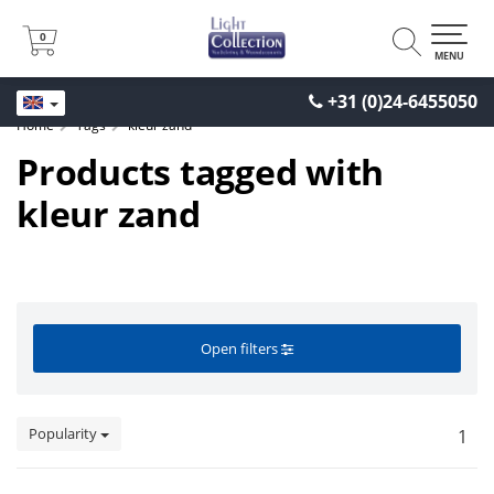
0
0
MENU
+31 (0)24-6455050
Home
Tags
kleur zand
Products tagged with
kleur zand
Open filters
Popularity
1