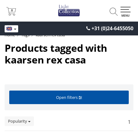
0
0
MENU
+31 (0)24-6455050
Home
Tags
kaarsen rex casa
Products tagged with
kaarsen rex casa
Open filters
Popularity
1