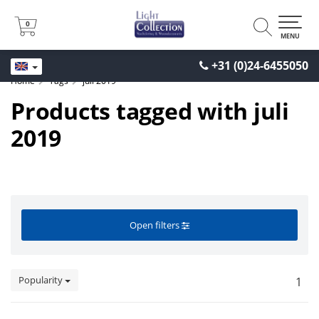
0
0
MENU
+31 (0)24-6455050
Home
Tags
juli 2019
Products tagged with juli
2019
Open filters
Popularity
1