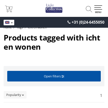
0
0
MENU
+31 (0)24-6455050
Home
Tags
icht en wonen
Products tagged with icht
en wonen
Open filters
Popularity
1