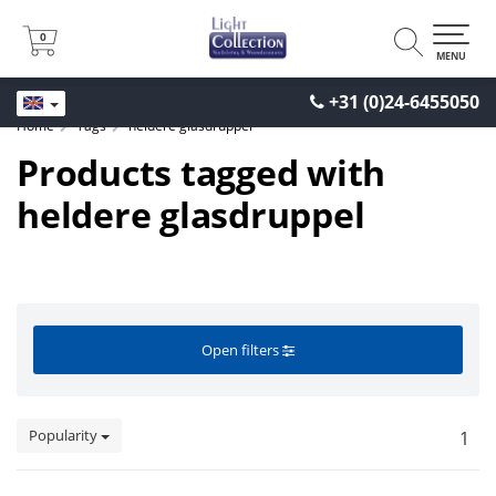
0
0
MENU
+31 (0)24-6455050
Home
Tags
heldere glasdruppel
Products tagged with
heldere glasdruppel
Open filters
Popularity
1