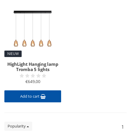
NIEUW
HighLight Hanging lamp
Tromba 5 lights
€649,00
Add to cart
Popularity
1