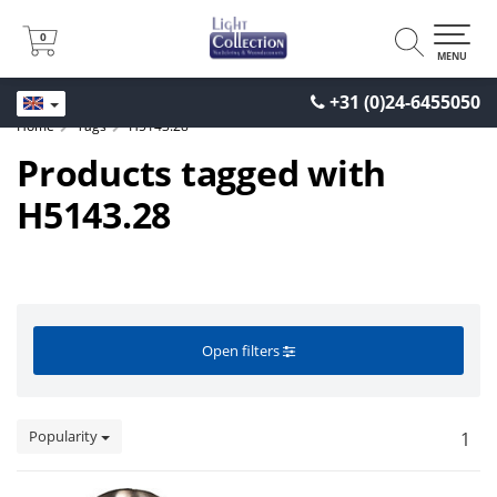
0
0
MENU
+31 (0)24-6455050
Home
Tags
H5143.28
Products tagged with
H5143.28
Open filters
Popularity
1