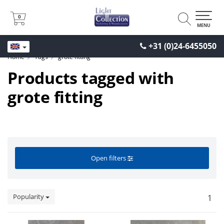
0
0
MENU
+31 (0)24-6455050
Home
Tags
grote fitting
Products tagged with
grote fitting
Open filters
Popularity
1