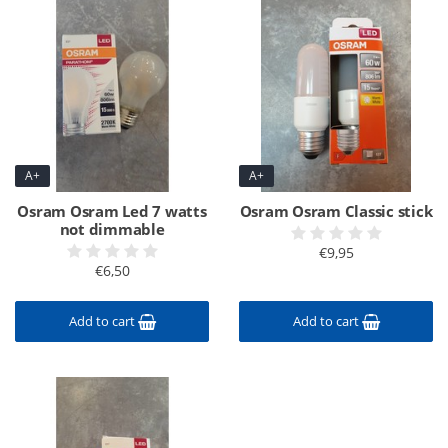
A+
A+
Osram Osram Led 7 watts
Osram Osram Classic stick
not dimmable
€9,95
€6,50
Add to cart
Add to cart