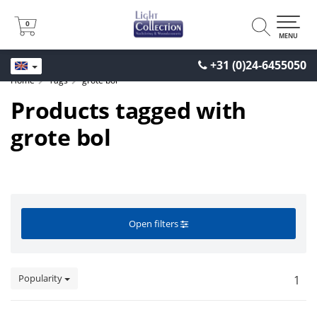
0
0
MENU
+31 (0)24-6455050
Home
Tags
grote bol
Products tagged with
grote bol
Open filters
Popularity
1